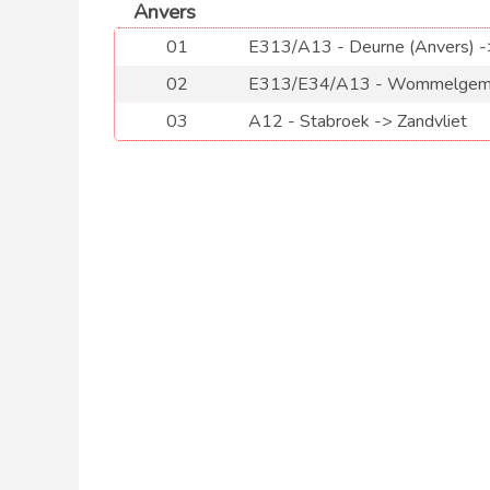
Anvers
01
E313/A13 - Deurne (Anvers) -
02
E313/E34/A13 - Wommelgem 
03
A12 - Stabroek -> Zandvliet