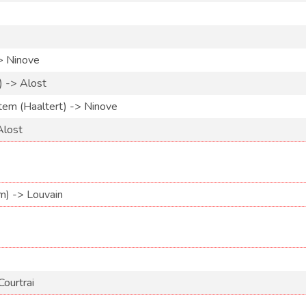
> Ninove
 -> Alost
em (Haaltert) -> Ninove
Alost
m) -> Louvain
Courtrai