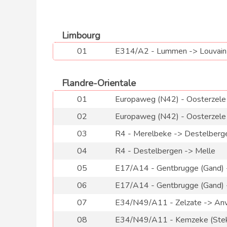
Limbourg
01
E314/A2 - Lummen -> Louvain
Flandre-Orientale
01
Europaweg (N42) - Oosterzele
02
Europaweg (N42) - Oosterzele
03
R4 - Merelbeke -> Destelberg
04
R4 - Destelbergen -> Melle
05
E17/A14 - Gentbrugge (Gand) -
06
E17/A14 - Gentbrugge (Gand) 
07
E34/N49/A11 - Zelzate -> An
08
E34/N49/A11 - Kemzeke (Stek