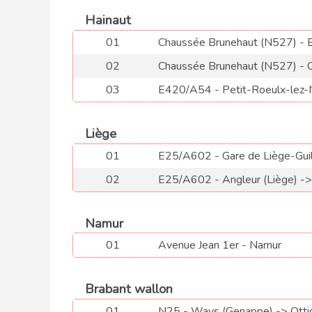
Hainaut
01
Chaussée Brunehaut (N527) - El
02
Chaussée Brunehaut (N527) - 
03
E420/A54 - Petit-Roeulx-lez-Ni
Liège
01
E25/A602 - Gare de Liège-Guil
02
E25/A602 - Angleur (Liège) -
Namur
01
Avenue Jean 1er - Namur
Brabant wallon
01
N25 - Ways (Genappe) -> Otti