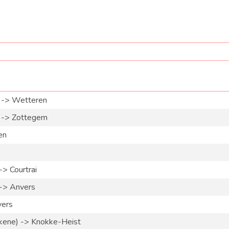
 -> Wetteren
 -> Zottegem
en
> Courtrai
-> Anvers
vers
ene) -> Knokke-Heist