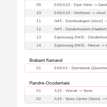
09
E40/A10 - Erpe-Mere -> Gand
10
E40/A10 - Wetteren -> Alost
11
N45 - Erembodegem (Alost) -
12
N45 - Denderhoutem (Haaltert)
13
Expresweg (N45) - Denderhout
14
Expresweg (N45) - Ninove -> 
Brabant flamand
01
E40/A3 - Sterrebeek (Zavente
Flandre-Occidentale
01
A19 - Wervik -> Ypres
02
A19 - Ypres-Centre (Ypres) -> 