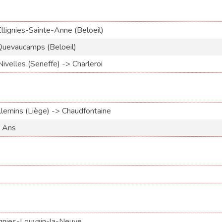
lignies-Sainte-Anne (Beloeil)
Quevaucamps (Beloeil)
velles (Seneffe) -> Charleroi
lemins (Liège) -> Chaudfontaine
> Ans
gnies-Louvain-la-Neuve