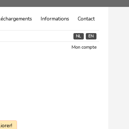
léchargements
Informations
Contact
NL
EN
Mon compte
iorer!