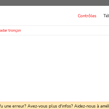
Contrôles
Té
adar tronçon
u une erreur? Avez-vous plus d'infos? Aidez-nous à amél