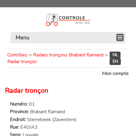
Menu
Contrôles
>
Radars tronçons Brabant flamand
>
NL
Radar tronçon
EN
Mon compte
Radar tronçon
Numéro:
01
Province:
Brabant flamand
Endroit:
Sterrebeek (Zaventem)
Rue:
E40/A3
Sens:
Louvain