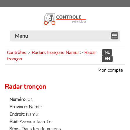
Menu
Contrôles
>
Radars tronçons Namur
>
Radar
NL
tronçon
EN
Mon compte
Radar tronçon
Numéro:
01
Province:
Namur
Endroit:
Namur
Rue:
Avenue Jean 1er
Sens:
Dans les deux sens