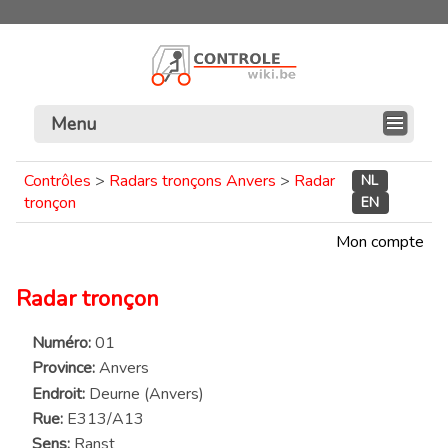
Menu
Contrôles
>
Radars tronçons Anvers
>
Radar
NL
tronçon
EN
Mon compte
Radar tronçon
Numéro:
01
Province:
Anvers
Endroit:
Deurne (Anvers)
Rue:
E313/A13
Sens:
Ranst