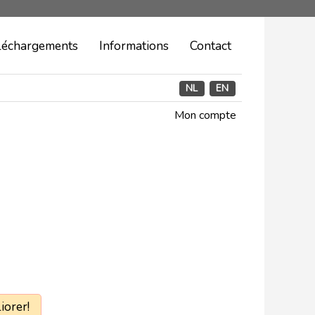
léchargements
Informations
Contact
NL
EN
Mon compte
iorer!