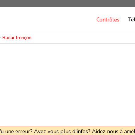
Contrôles
Té
>
Radar tronçon
u une erreur? Avez-vous plus d'infos? Aidez-nous à amél