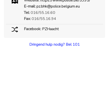
Website:
https://www.politie.be/5395/
E-mail:
pz.bhk@police.belgium.eu
Tel:
016/55.16.60
Fax:
016/55.16.94
Facebook:
PZHaacht
Dringend hulp nodig? Bel 101