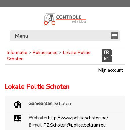
Menu
Informatie
>
Politiezones
>
Lokale Politie
FR
Schoten
EN
Mijn account
Lokale Politie Schoten
Gemeenten:
Schoten
Website:
http://www.politieschoten.be/
E-mail:
PZ.Schoten@police.belgium.eu