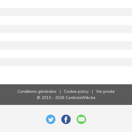
Conditions générales
|
Cookie policy
|
Vie privée
© 2013 - 2026 ControleWiki.be