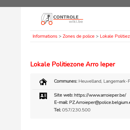
Informations
>
Zones de police
>
Lokale Politie
Lokale Politiezone Arro Ieper
Communes:
Heuvelland, Langemark-Po
Site web:
https://www.arroieper.be/
E-mail:
PZ.Arroieper@police.belgium.
Tel:
057/230.500