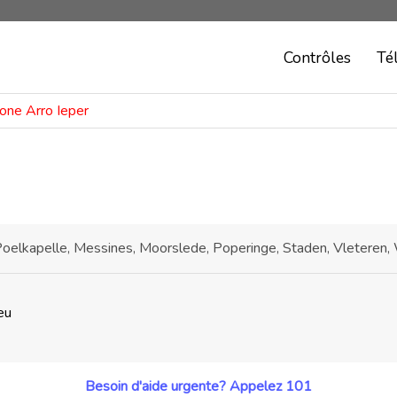
Contrôles
Té
zone Arro Ieper
elkapelle, Messines, Moorslede, Poperinge, Staden, Vleteren, 
eu
Besoin d'aide urgente? Appelez 101