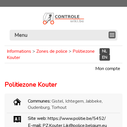
Menu
Informations
>
Zones de police
>
Politiezone
NL
Kouter
EN
Mon compte
Politiezone Kouter
Communes:
Gistel, Ichtegem, Jabbeke,
Oudenburg, Torhout
Site web:
https://www.politie.be/5452/
E-mail:
PZ.Kouter.Lik@police.belgium.eu