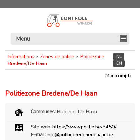
Menu
Informations
>
Zones de police
>
Politiezone
NL
Bredene/De Haan
EN
Mon compte
Politiezone Bredene/De Haan
Communes:
Bredene, De Haan
Site web:
https://www.politie.be/5450/
E-mail:
info@politiebredenedehaan.be