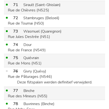
71
Sirault (Saint-Ghislain)
Rue de Chièvres (N525)
72
Stambruges (Beloeil)
Rue de Tournai (N50)
73
Wasmuel (Quaregnon)
Rue Jules Destrée (N51)
74
Dour
Rue de France (N549)
75
Quiévrain
Rue de Mons (N51)
76
Givry (Quévy)
Rue de Pâturages (N546)
Deze flitspalen werden definitief verwijderd.
77
Binche
Rue des Mineurs (N55)
78
Buvrinnes (Binche)