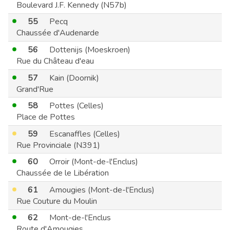
Boulevard J.F. Kennedy (N57b)
55
Pecq
Chaussée d'Audenarde
56
Dottenijs (Moeskroen)
Rue du Château d'eau
57
Kain (Doornik)
Grand'Rue
58
Pottes (Celles)
Place de Pottes
59
Escanaffles (Celles)
Rue Provinciale (N391)
60
Orroir (Mont-de-l'Enclus)
Chaussée de le Libération
61
Amougies (Mont-de-l'Enclus)
Rue Couture du Moulin
62
Mont-de-l'Enclus
Route d'Amougies