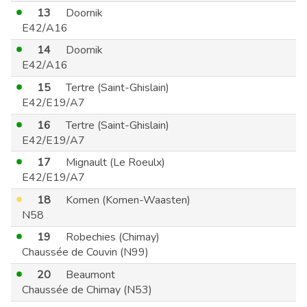
13
Doornik
E42/A16
14
Doornik
E42/A16
15
Tertre (Saint-Ghislain)
E42/E19/A7
16
Tertre (Saint-Ghislain)
E42/E19/A7
17
Mignault (Le Roeulx)
E42/E19/A7
18
Komen (Komen-Waasten)
N58
19
Robechies (Chimay)
Chaussée de Couvin (N99)
20
Beaumont
Chaussée de Chimay (N53)