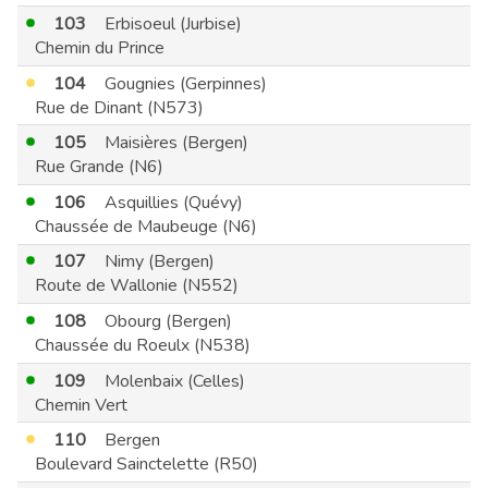
103
Erbisoeul (Jurbise)
Chemin du Prince
104
Gougnies (Gerpinnes)
Rue de Dinant (N573)
105
Maisières (Bergen)
Rue Grande (N6)
106
Asquillies (Quévy)
Chaussée de Maubeuge (N6)
107
Nimy (Bergen)
Route de Wallonie (N552)
108
Obourg (Bergen)
Chaussée du Roeulx (N538)
109
Molenbaix (Celles)
Chemin Vert
110
Bergen
Boulevard Sainctelette (R50)