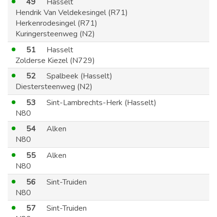
49
Hasselt
Hendrik Van Veldekesingel (R71)
Herkenrodesingel (R71)
Kuringersteenweg (N2)
51
Hasselt
Zolderse Kiezel (N729)
52
Spalbeek (Hasselt)
Diestersteenweg (N2)
53
Sint-Lambrechts-Herk (Hasselt)
N80
54
Alken
N80
55
Alken
N80
56
Sint-Truiden
N80
57
Sint-Truiden