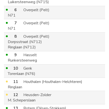
Luikersteenweg (N715)
6
Overpelt (Pelt)
N71
7
Overpelt (Pelt)
N71
8
Overpelt (Pelt)
Dorpsstraat (N712)
Ringlaan (N712)
9
Hasselt
Runkersteenweg
10
Genk
Torenlaan (N76)
11
Houthalen (Houthalen-Helchteren)
Ringlaan
12
Heusden-Zolder
M. Scheperslaan
13
Rotem (Dilsen-Stokkem)