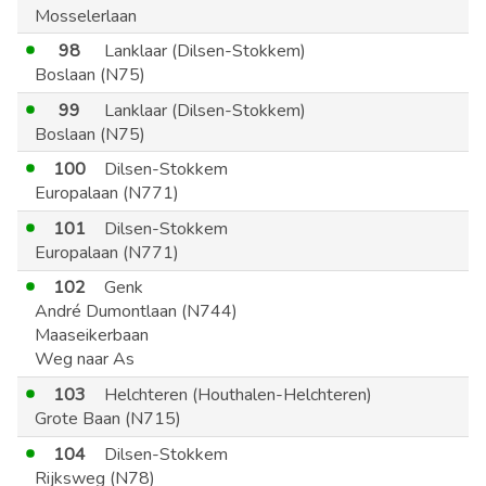
Mosselerlaan
98
Lanklaar (Dilsen-Stokkem)
Boslaan (N75)
99
Lanklaar (Dilsen-Stokkem)
Boslaan (N75)
100
Dilsen-Stokkem
Europalaan (N771)
101
Dilsen-Stokkem
Europalaan (N771)
102
Genk
André Dumontlaan (N744)
Maaseikerbaan
Weg naar As
103
Helchteren (Houthalen-Helchteren)
Grote Baan (N715)
104
Dilsen-Stokkem
Rijksweg (N78)