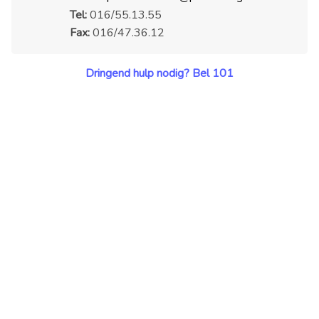
Tel:
016/55.13.55
Fax:
016/47.36.12
Dringend hulp nodig? Bel 101