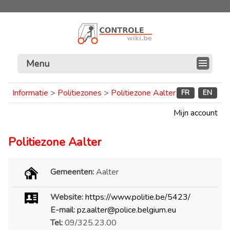
Menu
Informatie
>
Politiezones
>
Politiezone Aalter
FR
EN
Mijn account
Politiezone Aalter
Gemeenten:
Aalter
Website:
https://www.politie.be/5423/
E-mail:
pz.aalter@police.belgium.eu
Tel:
09/325.23.00