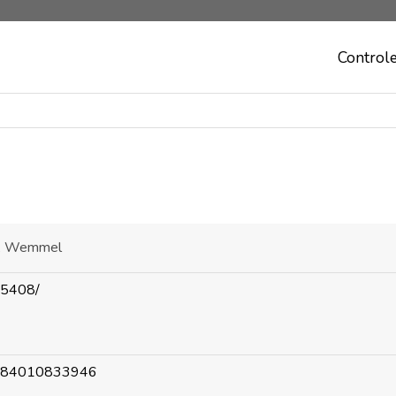
Control
k, Wemmel
e/5408/
684010833946