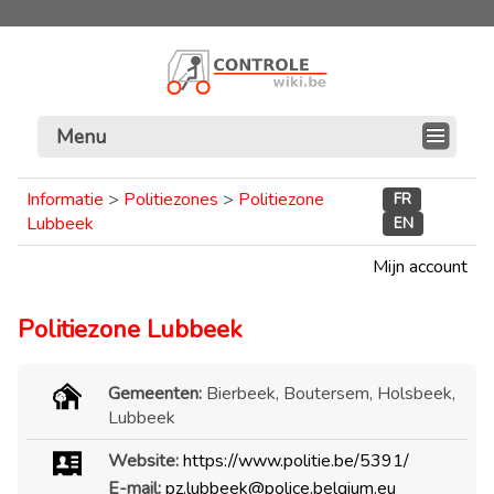
Menu
Informatie
>
Politiezones
>
Politiezone
FR
Lubbeek
EN
Mijn account
Politiezone Lubbeek
Gemeenten:
Bierbeek, Boutersem, Holsbeek,
Lubbeek
Website:
https://www.politie.be/5391/
E-mail:
pz.lubbeek@police.belgium.eu