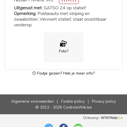
Nissan Primera, Wit
???-???
Uitgerust met
: GATSO 24 op statief
Opmerking
: Politieauto met striping en
zwaailichten. Vervoert statief, staat onzichtbaar
verderop.
Foto?
Foutje gezien? Heb je meer info?
Algemene voorwaarden
|
Cookie policy
|
Privacy policy
© 2013 - 2026 ControleWiki.be
Ontwerp:
WWWeb
.be