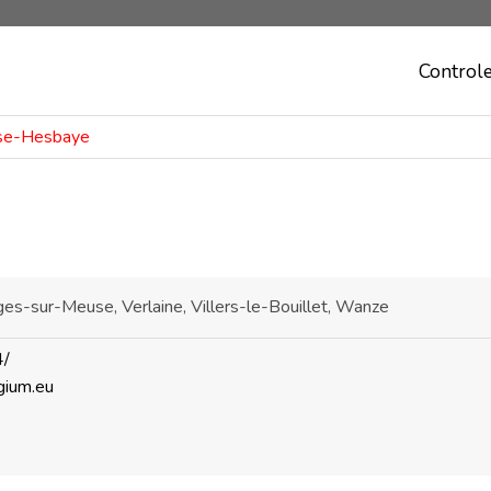
Control
use-Hesbaye
es-sur-Meuse, Verlaine, Villers-le-Bouillet, Wanze
4/
gium.eu