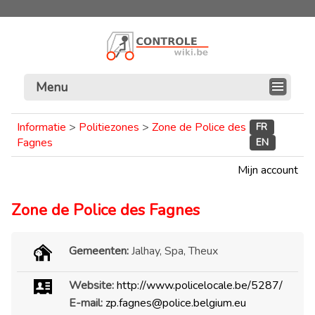
Menu
Informatie
>
Politiezones
>
Zone de Police des
FR
Fagnes
EN
Mijn account
Zone de Police des Fagnes
Gemeenten:
Jalhay, Spa, Theux
Website:
http://www.policelocale.be/5287/
E-mail:
zp.fagnes@police.belgium.eu