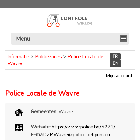
Menu
Informatie
>
Politiezones
>
Police Locale de
FR
Wavre
EN
Mijn account
Police Locale de Wavre
Gemeenten:
Wavre
Website:
https://www.police.be/5271/
E-mail:
ZP.Wavre@police.belgium.eu