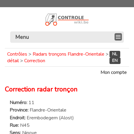
Menu
Contrôles
>
Radars tronçons Flandre-Orientale
>
NL
détail
>
Correction
EN
Mon compte
Correction radar tronçon
Numéro:
11
Province:
Flandre-Orientale
Endroit:
Erembodegem (Alost)
Rue:
N45
Sens:
Ninove